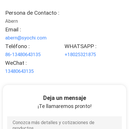
CONTROL
Persona de Contacto :
Abern
DE
Email :
CALIDAD
abern@syochi.com
Teléfono :
WHATSAPP :
ÉNTRENOS
86-13480643135
+18025321875
EN
WeChat :
CONTACTO
13480643135
CON
Deja un mensaje
NOTICIAS
¡Te llamaremos pronto!
PIDA
UNA