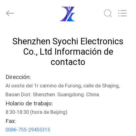
2026
Shenzhen
Syochi
Electronics
Co.,
Ltd.
All
HOGAR
Rights
Reserved.
Shenzhen Syochi Electronics
PRODUCTOS
Co., Ltd Información de
contacto
SOBRE
Dirección:
NOSOTROS
Al oeste del 1r camino de Furong, calle de Shajing,
Baoan Dist. Shenzhen. Guangdong. China.
VIAJE
Holario de trabajo:
DE
8:30-18:30 (hora de Beijing)
LA
Fax:
FÁBRICA
0086-755-29455315