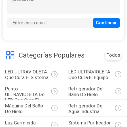
CITA
MAPA
DEL
SITIO
Categorías Populares
Todos
PRIVACY
LED ULTRAVIOLETA 
LED ULTRAVIOLETA 
POLICY
Que Cura El Sistema
Que Cura El Equipo
Punto 
Refrigerador Del 
ULTRAVIOLETA Del 
Baño De Hielo
LED Que Cura El 
Máquina Del Baño 
Refrigerador De 
Sistema
De Hielo
Agua Industrial
Luz Germicida 
Sistema Purificador 