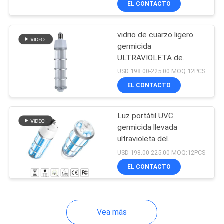
EL CONTACTO
10
Pegamento
vidrio de cuarzo ligero
ULTRAVIOLETA que
germicida
ULTRAVIOLETA de
cura sistemas
254nm LED 80W portátil
USD 198.00-225.00 MOQ:12PCS
EL CONTACTO
24
Luz portátil UVC
germicida llevada
Sistemas de curado
ultravioleta del
esterilizador de la
ULTRAVIOLETA para
USD 198.00-225.00 MOQ:12PCS
lámpara E27 220V del
EL CONTACTO
imprimir
vidrio de cuarzo
Vea más
11