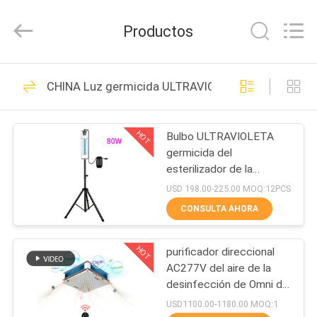
2026
Shenzhen
Syochi
Productos
Electronics
Co.,
Ltd.
All
HOGAR
Rights
70
Reserved.
CHINA Luz germicida ULTRAVIOLETA del LED
LED ULTRAVIOLETA
PRODUCTOS
que cura el sistema
HOT
Bulbo ULTRAVIOLETA
germicida del
SOBRE
esterilizador de la
NOSOTROS
desinfección bactericida
USD 198.00-225.00 MOQ:12PCS
ULTRAVIOLETA-c
CONSULTA AHORA
portátil 254nm de la luz
79
VIAJE
UV
LED ULTRAVIOLETA
HOT
purificador direccional
DE
AC277V del aire de la
LA
que cura el equipo
desinfección de Omni de
la lámpara
FÁBRICA
USD1100.00-1180.00 MOQ:1