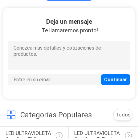
Módulo
Deja un mensaje
ULTRAVIOLETA del
¡Te llamaremos pronto!
LED
29
LED ULTRAVIOLETA
que cura la lámpara
Categorías Populares
Todos
32
LED ULTRAVIOLETA 
LED ULTRAVIOLETA 