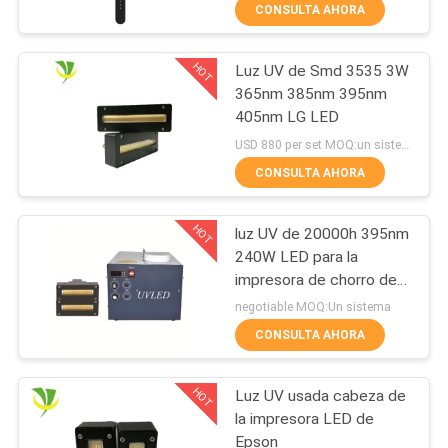
ULTRAVIOLETA
CONSULTA AHORA
germicida 150W
CONTROL
HOT
Luz UV de Smd 3535 3W
DE
8
365nm 385nm 395nm
CALIDAD
405nm LG LED
Punto
USD 880 per set MOQ:un sistema
ULTRAVIOLETA del
ÉNTRENOS
CONSULTA AHORA
LED que cura el
EN
HOT
luz UV de 20000h 395nm
CONTACTO
sistema
240W LED para la
CON
impresora de chorro de
38
tinta Machine
negotiable MOQ:Un sistema
Refrigerador del
CONSULTA AHORA
NOTICIAS
baño de hielo
HOT
Luz UV usada cabeza de
PIDA
la impresora LED de
UNA
Epson