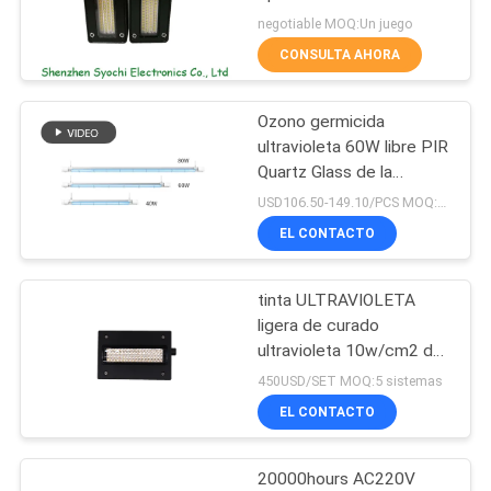
negotiable MOQ:Un juego
CITA
CONSULTA AHORA
19
MAPA
Máquina del baño
Ozono germicida
DEL
ultravioleta 60W libre PIR
de hielo
SITIO
Quartz Glass de la
lámpara del tubo G5
USD106.50-149.10/PCS MOQ:6 piezas
EL CONTACTO
PRIVACY
POLICY
tinta ULTRAVIOLETA
2
ligera de curado
Refrigerador de
ultravioleta 10w/cm2 de
395nm 50w que cura la
450USD/SET MOQ:5 sistemas
agua industrial
luz
EL CONTACTO
20000hours AC220V