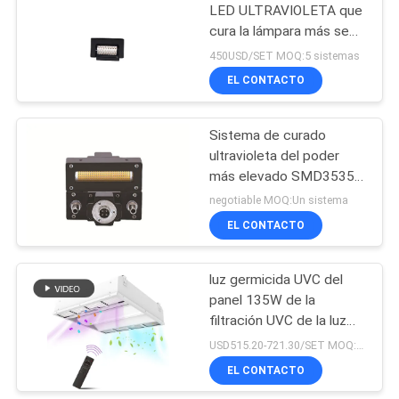
LED ULTRAVIOLETA que
cura la lámpara más seca
88
ULTRAVIOLETA de la
450USD/SET MOQ:5 sistemas
lámpara 120W LED
Luz germicida
EL CONTACTO
ULTRAVIOLETA del
Sistema de curado
LED
ultravioleta del poder
más elevado SMD3535
1w 3W
negotiable MOQ:Un sistema
EL CONTACTO
12
Sistema purificador
luz germicida UVC del
panel 135W de la
de aire UVC
filtración UVC de la luz
4500LM HEPA
USD515.20-721.30/SET MOQ:1set
EL CONTACTO