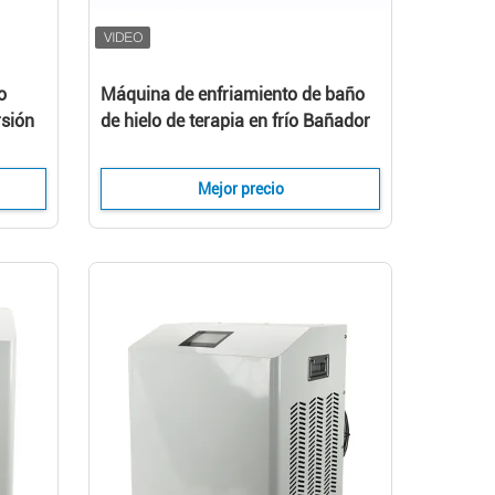
o
Máquina de enfriamiento de baño
rsión
de hielo de terapia en frío Bañador
en frío con enfriador para atletas
a de
Mejor precio