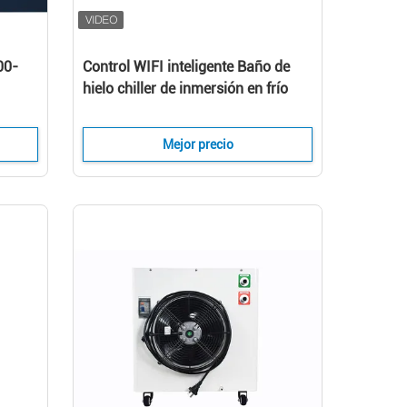
00-
Control WIFI inteligente Baño de
hielo chiller de inmersión en frío
para la recuperación Baño de hielo
chiller de agua 1hp
Mejor precio