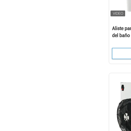
Aliste pa
del baño 
de la pis
inflamaci