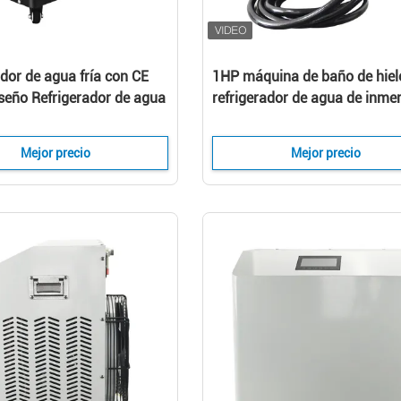
dor de agua fría con CE
1HP máquina de baño de hiel
seño Refrigerador de agua
refrigerador de agua de inme
 la máquina de
en frío para la recuperación
ción de baño de hielo
deportiva refrigerador de agu
Mejor precio
Mejor precio
baño de hielo