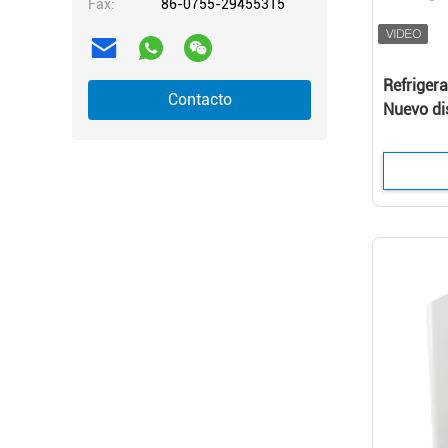
Fax:
86-0755-29455315
Refrigera
Contacto
Nuevo di
fría para
refrigera