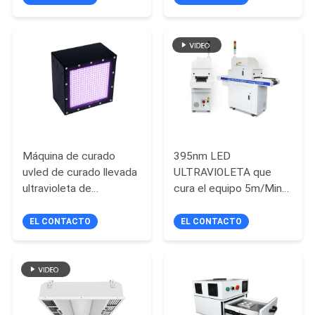
de agua de baño de
CITA
hielo
MAPA
DEL
SITIO
PRIVACY
Máquina de curado
395nm LED
uvled de curado llevada
ULTRAVIOLETA que
POLICY
ultravioleta de
cura el equipo 5m/Min
intensidad alta de la
For Glue Drying
refrigeración por agua
EL CONTACTO
EL CONTACTO
385nm 395nm para que
rollo ruede las
impresoras