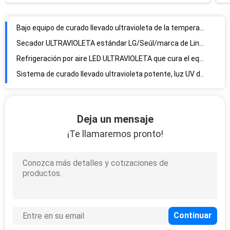
Refrigeración por aire LED ULTRAVIOLETA que cura el equipo, máquina de curado ligera llevada ULTRAVIOLETA para la impresora plana
Sistema de curado llevado ultravioleta potente, luz UV del LED que cura vida útil del equipo 20000h
Pequeño poder más elevado LED ULTRAVIOLETA que cura la fan que se refresca, método del equipo 395nm de control de 3-24V DC
Luz UV linear del LED que cura el sistema L100xD10 que emite el tamaño de la ventana para la impresora
Punto ULTRAVIOLETA principal multi del LED que cura el ahorro de la energía del sistema para el pegamento/el pegamento de epóxidos ultravioleta
punto ULTRAVIOLETA del diámetro LED del punto de 8m m que cura el sistema, equipo de la irradiación de la luz UV del LED
Punto ULTRAVIOLETA profesional de 365nm LED que cura el sistema, precisión ULTRAVIOLETA del LED que cura para el aparato médico
Punto ULTRAVIOLETA de la refrigeración por aire LED que cura el diámetro de la lámpara 4m m del sistema para el curado adhesivo
Deja un mensaje
Poder más elevado LED ULTRAVIOLETA refrigerado por agua que cura el equipo para la impresora de la etiqueta
¡Te llamaremos pronto!
Consumo de energía baja ligero llevado ultravioleta refrigerado por agua estable del LED
Luz de curado ultravioleta profesional del LED, sistemas de curado ultravioleta llevados para la impresora
LED ULTRAVIOLETA de poca atenuación que cura la lámpara/NINGÚN barniz ULTRAVIOLETA de Mercury LED que curan el dispositivo
365-395nm LED ULTRAVIOLETA refrigerado por agua que cura el sistema para la impresora plana
Lámpara ULTRAVIOLETA de intensidad alta de 1-12w/Cm2 LED para la anchura LED ULTRAVIOLETA de 110m m que cura el horno
Modo de control múltiple LED ULTRAVIOLETA que cura la lámpara para la cabeza de la impresora de Ricoh Gen5