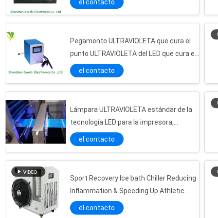
el contacto
Pegamento ULTRAVIOLETA que cura el
punto ULTRAVIOLETA del LED que cura el
enfriamiento de intensidad alta de la
el contacto
naturaleza del sistema
Lámpara ULTRAVIOLETA estándar de la
tecnología LED para la impresora,
sistemas de curado ultravioleta de Flexo
el contacto
Sport Recovery Ice bath Chiller Reducing
Inflammation & Speeding Up Athletic
Bajo equipo de curado llevado ultravioleta de la temperatura 395nm con modos de control múltiples
Recovery
el contacto
Secador ULTRAVIOLETA estándar LG/Seúl/marca de Linnear LED del CE del microprocesador de Nichia para el curado de la precisión