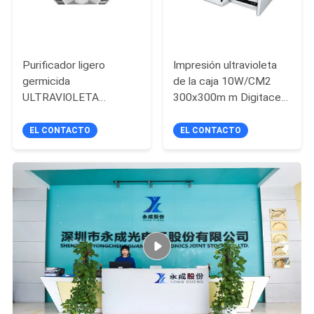
Purificador ligero
Impresión ultravioleta
germicida
de la caja 10W/CM2
ULTRAVIOLETA
300x300m m Digitaces
montado techo 5000K
del secador de la resina
del aire 135W del LED
del pegamento de la
EL CONTACTO
EL CONTACTO
refrigeración por aire