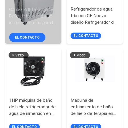
Refrigerador de agua
Control WIFI inteligente
CONTROL
fría con CE Nuevo
Baño de hielo chiller de
DE
diseño Refrigerador de
inmersión en frío para la
agua fría para la
recuperación Baño de
CALIDAD
máquina de
hielo chiller de agua 1hp
EL CONTACTO
EL CONTACTO
refrigeración de baño
de hielo
ÉNTRENOS
EN
CONTACTO
CON
NOTICIAS
1HP máquina de baño
Máquina de
de hielo refrigerador de
enfriamiento de baño
agua de inmersión en
de hielo de terapia en
PIDA
frío para la recuperación
frío Bañador en frío con
UNA
deportiva refrigerador
enfriador para atletas
EL CONTACTO
EL CONTACTO