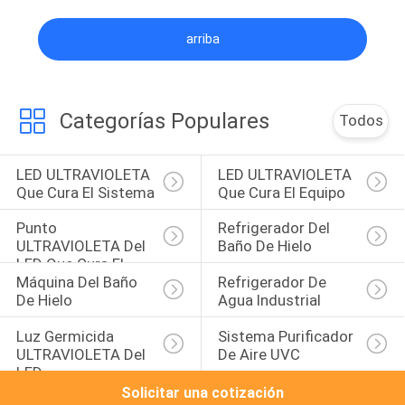
arriba
Categorías Populares
Todos
LED ULTRAVIOLETA 
LED ULTRAVIOLETA 
Que Cura El Sistema
Que Cura El Equipo
Punto 
Refrigerador Del 
ULTRAVIOLETA Del 
Baño De Hielo
LED Que Cura El 
Máquina Del Baño 
Refrigerador De 
Sistema
De Hielo
Agua Industrial
Luz Germicida 
Sistema Purificador 
ULTRAVIOLETA Del 
De Aire UVC
LED
Solicitar una cotización