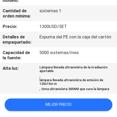
modelo:
Cantidad de
sistemas 1
CONTROL
orden mínima:
DE
Precio:
1300USD/SET
CALIDAD
Detalles de
Espuma del PE con la caja del cartón
empaquetado:
ÉNTRENOS
Capacidad de
5000 sistemas/mes
EN
la fuente:
CONTACTO
Alta luz:
Lámpara llevada ultravioleta de la irradiación
ajustable
CON
,
lámpara llevada ultravioleta de emisión de
120x15m m
,
NOTICIAS
tinta ultravioleta 385NM que cura la lámpara
MEJOR PRECIO
PIDA
UNA