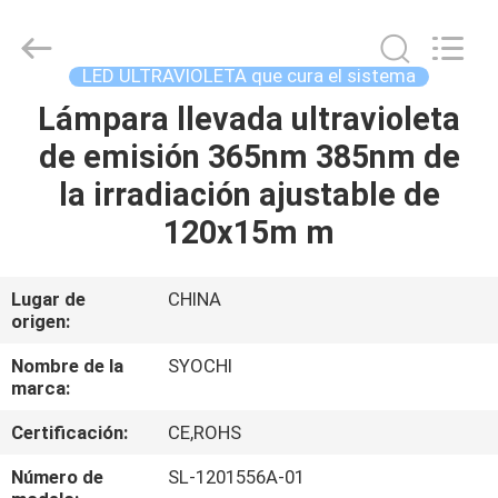
2026
Shenzhen
Syochi
Electronics
Co.,
LED ULTRAVIOLETA que cura el sistema
Ltd.
All
Lámpara llevada ultravioleta
HOGAR
Rights
Reserved.
de emisión 365nm 385nm de
PRODUCTOS
la irradiación ajustable de
120x15m m
SOBRE
NOSOTROS
Lugar de
CHINA
origen:
VIAJE
Nombre de la
SYOCHI
marca:
DE
Certificación:
CE,ROHS
LA
FÁBRICA
Número de
SL-1201556A-01