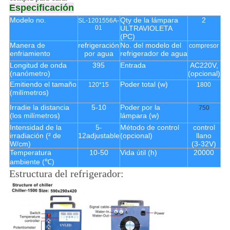
Especificación
Modelo no.
Qty de la lámpara
2
SL-1201556A-
01
ULTRAVIOLETA
(PC)
Manera de
refrigeración
No. del modelo del
compresor
enfriamiento
por agua
refrigerador de agua
Longitud de onda
395
Entrada
AC220V,
(nanómetro)
(opcional)
Emitiendo el tamaño
Poder total (w)
120*15
1800
(milímetros)
Irradie la distancia
5-10
Poder por la
750
(los milímetros)
lámpara (w)
Intensidad de la
5-
Método de control
control
irradiación (² de
12adjustable
(opcional)
llano
W/cm)
(3-32V)
Temperatura
10-50
Vida útil (h)
20000
ambiente (℃)
Estructura del refrigerador: