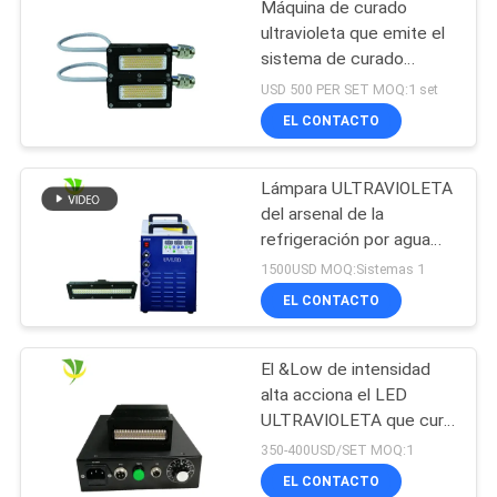
Máquina de curado
ultravioleta que emite el
sistema de curado
llevado ultravioleta del
USD 500 PER SET MOQ:1 set
poder más elevado de la
EL CONTACTO
longitud de onda 395nm
del tamaño 50x20
milímetro
Lámpara ULTRAVIOLETA
del arsenal de la
refrigeración por agua
180*15m m 15W/CM2
1500USD MOQ:Sistemas 1
395nm LED
EL CONTACTO
El &Low de intensidad
alta acciona el LED
ULTRAVIOLETA que cura
el secador
350-400USD/SET MOQ:1
ULTRAVIOLETA de la
EL CONTACTO
lámpara para la tinta