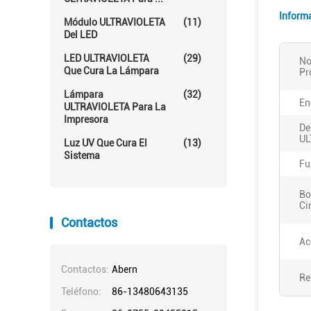
Inform
Módulo ULTRAVIOLETA
(11)
Del LED
LED ULTRAVIOLETA
(29)
No
Que Cura La Lámpara
Pr
Lámpara
(32)
En
ULTRAVIOLETA Para La
Impresora
De
UL
Luz UV Que Cura El
(13)
Sistema
Fu
Bo
Ci
Contactos
Ac
Contactos:
Abern
Re
Teléfono:
86-13480643135