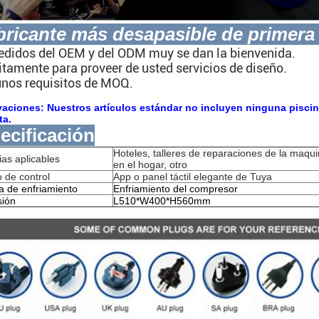
bricante más desapasible de primera 
edidos del OEM y del ODM muy se dan la bienvenida.
itamente para proveer de usted servicios de diseño.
nos requisitos de MOQ.
aciones: Nuestros artículos estándar no incluyen ninguna piscina
ta.
ecificación
Hoteles, talleres de reparaciones de la maqui
ias aplicables
en el hogar, otro
 de control
App o panel táctil elegante de Tuya
 de enfriamiento
Enfriamiento del compresor
ión
L510*W400*H560mm