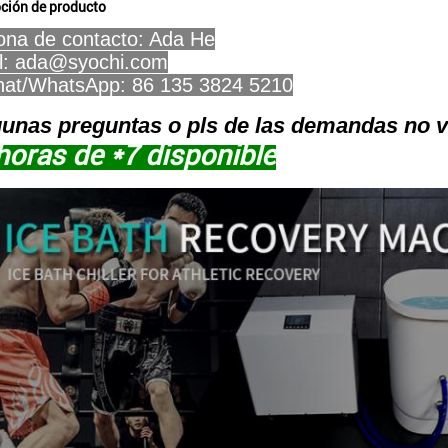
pción de producto
ona de contacto: Ada He
l: ada@syochi.com
at/WhatsApp: 86 135 3824 5210
unas preguntas o pls de las demandas no va
horas de *7 disponible