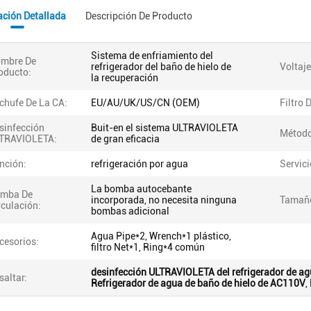
ación Detallada
Descripción De Producto
Sistema de enfriamiento del
mbre De
refrigerador del baño de hielo de
Voltaje
oducto:
la recuperación
chufe De La CA:
EU/AU/UK/US/CN (OEM)
Filtro 
sinfección
Buit-en el sistema ULTRAVIOLETA
Método
TRAVIOLETA:
de gran eficacia
nción:
refrigeración por agua
Servic
La bomba autocebante
mba De
incorporada, no necesita ninguna
Tamañ
rculación:
bombas adicional
Agua Pipe*2, Wrench*1 plástico,
cesorios:
filtro Net*1, Ring*4 común
desinfección ULTRAVIOLETA del refrigerador de ag
saltar:
Refrigerador de agua de baño de hielo de AC110V
,