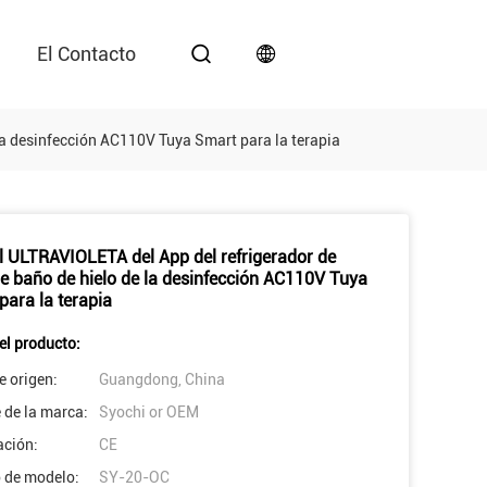
El Contacto
la desinfección AC110V Tuya Smart para la terapia
l ULTRAVIOLETA del App del refrigerador de
e baño de hielo de la desinfección AC110V Tuya
para la terapia
el producto:
e origen:
Guangdong, China
de la marca:
Syochi or OEM
ación:
CE
 de modelo:
SY-20-OC