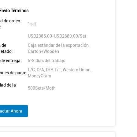
Envío Términos:
d de orden
1set
:
USD2385.00-USD2680.00/Set
s de
Caja estándar de la exportación
etado:
Carton+Wooden
de entrega:
5-8 días del trabajo
L/C, D/A, D/P, T/T, Western Union,
ones de pago:
MoneyGram
ad de la
500Sets/Moth
actar Ahora