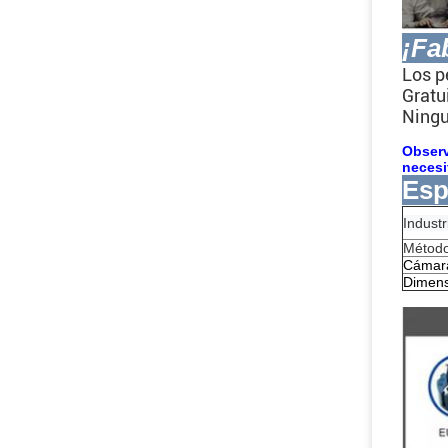
¡Fa
Los p
Gratu
Ningu
Observ
necesi
Esp
Industr
Método
Cámara
Dimens