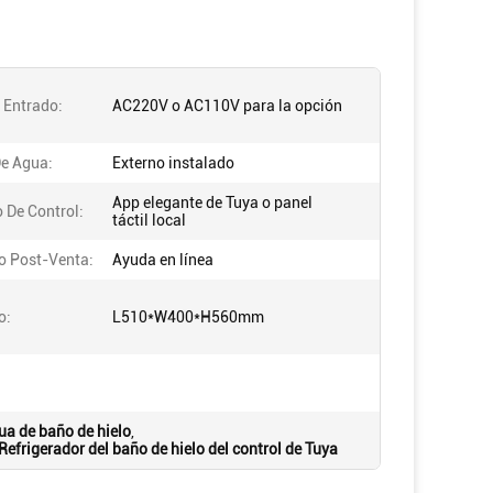
 Entrado:
AC220V o AC110V para la opción
De Agua:
Externo instalado
App elegante de Tuya o panel
 De Control:
táctil local
io Post-Venta:
Ayuda en línea
o:
L510*W400*H560mm
ua de baño de hielo
,
Refrigerador del baño de hielo del control de Tuya