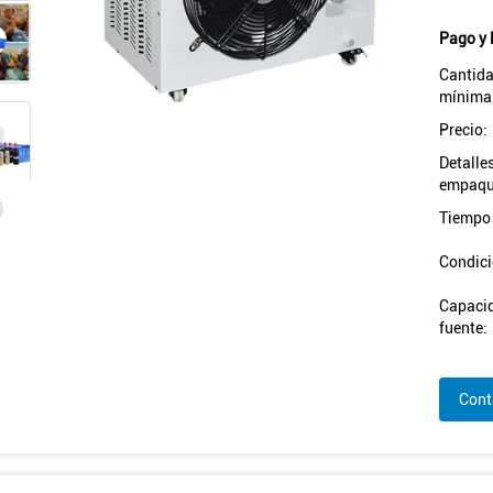
Pago y 
Cantida
mínima
Precio:
Detalle
empaqu
Tiempo 
Condici
Capacid
fuente:
Cont