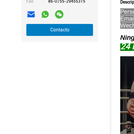
Fax:
86-0755-29455315
Descri
Pers
Emai
Wech
Contacto
Ning
24 