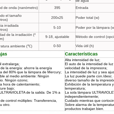
de agua
ud de onda (nanómetro)
395
Entrada
ndo el tamaño
200x25
Poder total (w)
tros)
ia irradiada
5-10
Poder por la lámpara (
tros)
dad de la irradiación (²
9-18, ajustable
Método de control (opci
cm)
0-50
Vida útil (h)
atura ambiente (℃)
ajas
Características
Alta intensidad de luz;
il extralarga;
El auto de la intensidad de luz
de la energía: ahorre la energía
velocidad de la impresora;
ica del 80% que la lámpara de Mercury;
La intensidad de luz y sea aju
ble al medio ambiente: Ningún
La luz puede parte con./desc.
io. Ningún ozono;
diverso tamaño de la impresió
a hora de calentamiento;
Exhibición de la temperatura y
ure bajo;
temperatura;
 ULTRAVIOLETA de la salida: De 1% a
La sola lámpara ULTRAVIOLET
independientemente;
e control múltiples: Transferencia,
Cuidado mientras que cortocirc
 u otro.
Sobre alarma de la temperatur
productos trabajan bien.