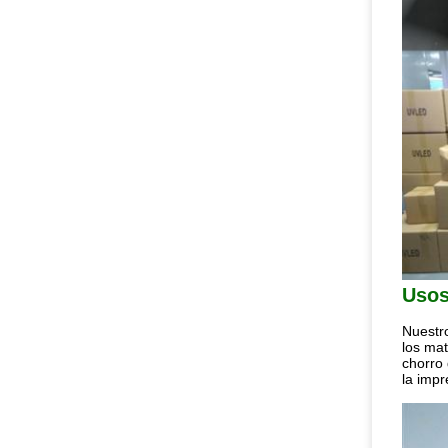
Uso
Nuestro
los mat
chorro 
la impr