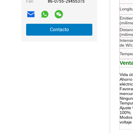
Fax:
86-0755-29455315
Longit
Emitie
(milíme
Contacto
Distanc
(milíme
Intensi
de W/
Temper
Vent
Vida út
Ahorro 
eléctr
Favora
mercur
Ningun
Temput
Ajuste
100%;
Modos d
voltaje