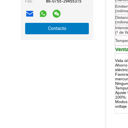
Fax:
86-0755-29455315
Emitie
(milíme
Distanc
(milíme
Intensi
Contacto
(² de 
Temper
Vent
Vida út
Ahorro 
eléctr
Favora
mercur
Ningun
Temput
Ajuste
100%;
Modos d
voltaje