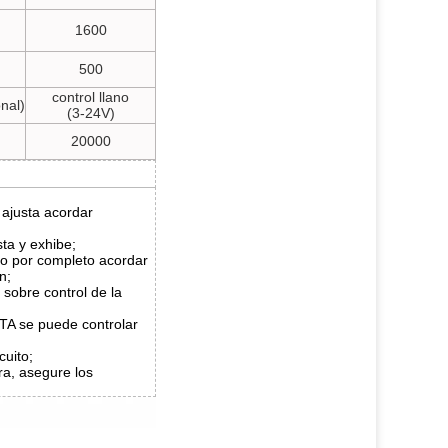
1600
)
500
control llano
nal)
(3-24V)
20000
z ajusta acordar
sta y exhibe;
 o por completo acordar
n;
 sobre control de la
A se puede controlar
cuito;
ra, asegure los