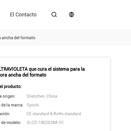
El Contacto
a ancha del formato
TRAVIOLETA que cura el sistema para la
ora ancha del formato
el producto:
e origen:
Shenzhen, China
de la marca:
Syochi
ación:
CE standard & RoHs standard
 de modelo:
SLCD-1802028A-01