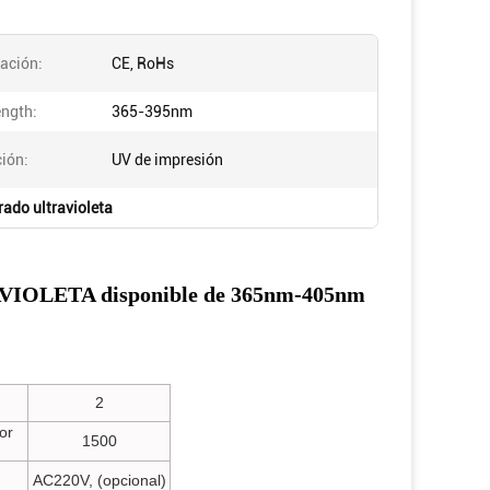
cación:
CE, RoHs
ngth:
365-395nm
ción:
UV de impresión
rado ultravioleta
TRAVIOLETA disponible de 365nm-405nm
2
or
1500
AC220V, (opcional)