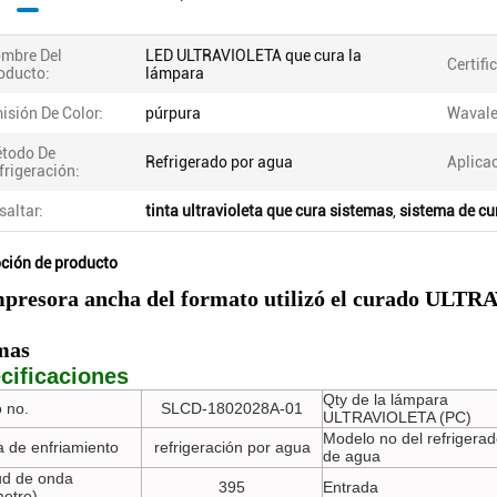
mbre Del
LED ULTRAVIOLETA que cura la
Certifi
oducto:
lámpara
isión De Color:
púrpura
Wavale
todo De
Refrigerado por agua
Aplica
frigeración:
saltar:
tinta ultravioleta que cura sistemas
,
sistema de cu
pción de producto
mpresora ancha del formato utilizó el curado UL
mas
cificaciones
Qty de la lámpara
 no.
SLCD-1802028A-01
ULTRAVIOLETA (PC)
Modelo no del refrigerad
 de enfriamiento
refrigeración por agua
de agua
ud de onda
395
Entrada
etro)