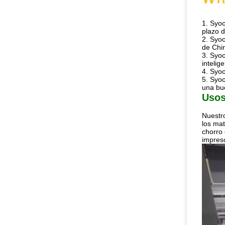
1.
Syoc
plazo d
2. Syo
de Chi
3. Syoc
inteli
4. Syoc
5. Syoc
una bu
Uso
Nuestro
los mat
chorro 
impreso