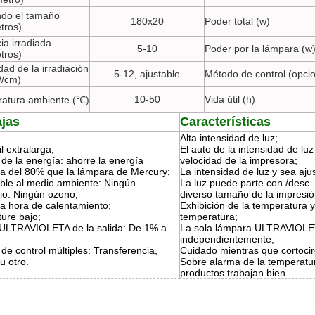
ndo el tamaño
180x20
Poder total (w)
tros)
ia irradiada
5-10
Poder por la lámpara (w
tros)
dad de la irradiación
5-12, ajustable
Método de control (opcio
W/cm)
10-50
Vida útil (h)
atura ambiente (℃)
ajas
Características
Alta intensidad de luz;
il extralarga;
El auto de la intensidad de lu
de la energía: ahorre la energía
velocidad de la impresora;
ica del 80% que la lámpara de Mercury;
La intensidad de luz y sea aju
ble al medio ambiente: Ningún
La luz puede parte con./desc.
io. Ningún ozono;
diverso tamaño de la impresió
a hora de calentamiento;
Exhibición de la temperatura y
ure bajo;
temperatura;
 ULTRAVIOLETA de la salida: De 1% a
La sola lámpara ULTRAVIOLET
independientemente;
e control múltiples: Transferencia,
Cuidado mientras que cortocir
 u otro.
Sobre alarma de la temperatu
productos trabajan bien