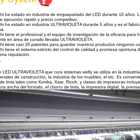
hi ha estado en industria de empaquetado del LED durante 10 años. 
e ejecución rápido y precio competitivo.
chi ha estado en industria ULTRAVIOLETA durante 5 años y es el fab
na.
hi tiene el profesional y el equipo de investigación de la eficacia pa
gente en área de curado llevada ULTRAVIOLETA.
hi tiene casi 20 patentes para guardar nuestros productos ningunos con
hi tiene el sistema estricto del control de calidad y promesa oportuna
ena reputación.
s
 LED ULTRAVIOLETA que cura sistemas widly se utiliza en la industria del
eriales de construcción, la industria de los muebles, el etc. Es conven
de tinta tales como Konika, Xaar, Ricoh, y clases de impresoras incluyen
ra ancha del formato, el chorro de tinta, la impresora digital, la prensa 