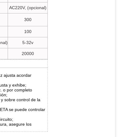
AC220V, (opcional)
300
)
100
nal)
5-32v
20000
uz ajusta acordar
usta y exhibe;
c. o por completo
ión;
 y sobre control de la
ETA se puede controlar
rcuito;
ura, asegure los