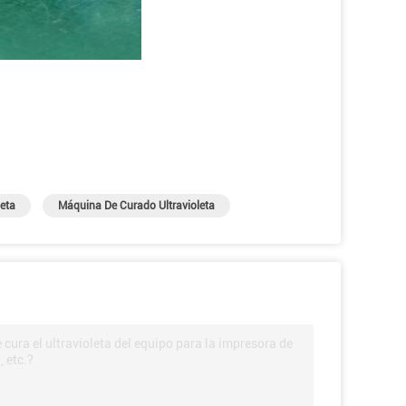
leta
Máquina De Curado Ultravioleta
ura el ultravioleta del equipo para la impresora de
 etc.?