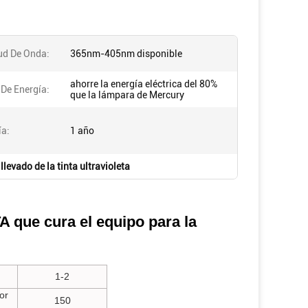
ud De Onda:
365nm-405nm disponible
ahorre la energía eléctrica del 80%
 De Energía:
que la lámpara de Mercury
ía:
1 año
llevado de la tinta ultravioleta
que cura el equipo para la
1-2
or
150