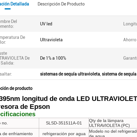
ación Detallada
Descripción De Producto
mbre Del
UV led
Longit
emento:
mperatura De
Ultravioleta
Ahorro
lor:
uste
TRAVIOLETA De
De 1% a 100%
Garant
 Salida:
saltar:
sistemas de sequía ultravioleta
,
sistema de sequía 
pción de producto
395nm longitud de onda LED ULTRAVIOLETA 
resora de Epson
cificaciones
Qty de la lámpara
 no.
SLSD-351511A-01
ULTRAVIOLETA (PC)
Modelo no del refrigerad
 de enfriamiento
refrigeración por agua
de agua