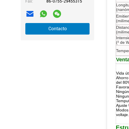
Fax:
86-0755-29455315
Longit
(nanóm
Emitie
(milíme
Distanc
Contacto
(milíme
Intensi
(² de 
Temper
Vent
Vida út
Ahorro 
del 80
Favora
Ningún
Ningun
Temput
Ajuste
Modos d
voltaje.
Estr