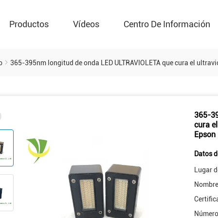
Productos
Vídeos
Centro De Información
o
365-395nm longitud de onda LED ULTRAVIOLETA que cura el ultravio
365-3
cura el
Epson
Datos d
Lugar d
Nombre 
Certific
Número