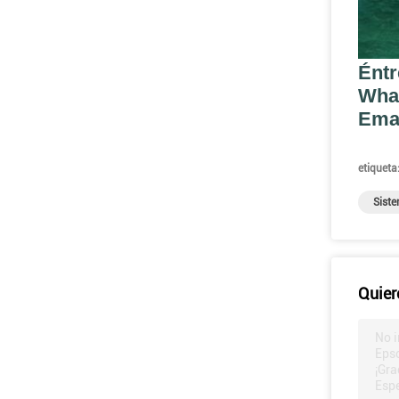
Éntr
Wha
Ema
etiqueta
Siste
Quier
No i
Epso
¡Gra
Espe