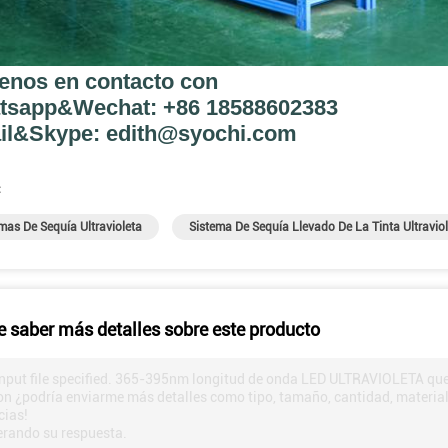
enos en contacto con
tsapp&Wechat: +86 18588602383
il&Skype: edith@syochi.com
:
mas De Sequía Ultravioleta
Sistema De Sequía Llevado De La Tinta Ultravio
e saber más detalles sobre este producto
nput file specified. 365-395nm longitud de onda LED ULTRAVIOLETA que c
n ¿podría enviarme más detalles como tipo, tamaño, cantidad, material,
cias!
rando su respuesta.