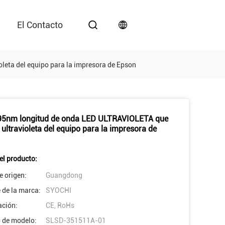
El Contacto
leta del equipo para la impresora de Epson
95nm longitud de onda LED ULTRAVIOLETA que
 ultravioleta del equipo para la impresora de
el producto:
e origen:
Guangdong
de la marca:
SYOCHI
ación:
CE, RoHs
 de modelo:
SLSD-351511A-01