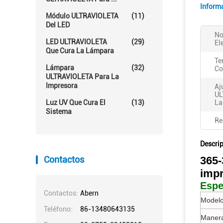
Inform
Módulo ULTRAVIOLETA
(11)
Del LED
No
LED ULTRAVIOLETA
(29)
El
Que Cura La Lámpara
Te
Lámpara
(32)
Co
ULTRAVIOLETA Para La
Impresora
Aj
UL
Luz UV Que Cura El
(13)
La
Sistema
Re
Descri
Contactos
365-
imp
Espe
Contactos:
Abern
Modelo
Teléfono:
86-13480643135
Manera