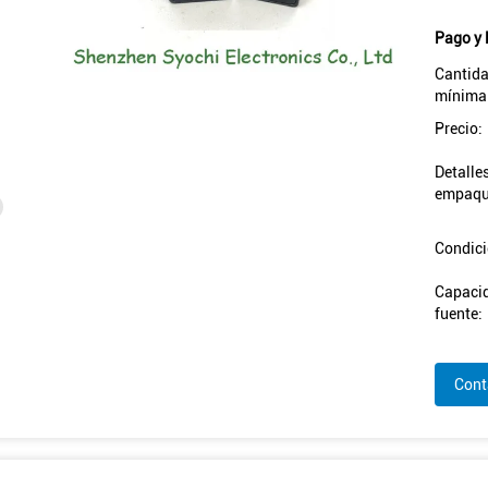
Pago y 
Cantida
mínima
Precio:
Detalle
empaqu
Condici
Capacid
fuente:
Cont