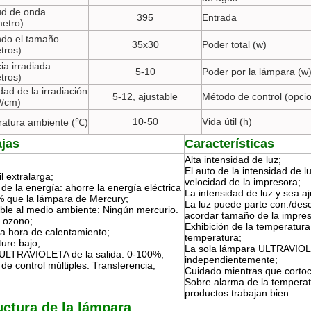
ud de onda
395
Entrada
etro)
ndo el tamaño
35x30
Poder total (w)
tros)
ia irradiada
5-10
Poder por la lámpara (w
tros)
dad de la irradiación
5-12, ajustable
Método de control (opcio
W/cm)
10-50
Vida útil (h)
atura ambiente (℃)
ajas
Características
Alta intensidad de luz;
El auto de la intensidad de l
il extralarga;
velocidad de la impresora;
de la energía: ahorre la energía eléctrica
La intensidad de luz y sea aj
% que la lámpara de Mercury;
La luz puede parte con./des
ble al medio ambiente: Ningún mercurio.
acordar tamaño de la impres
 ozono;
Exhibición de la temperatura
a hora de calentamiento;
temperatura;
ure bajo;
La sola lámpara ULTRAVIOL
 ULTRAVIOLETA de la salida: 0-100%;
independientemente;
e control múltiples: Transferencia,
Cuidado mientras que cortoci
Sobre alarma de la temperat
productos trabajan bien.
uctura de la lámpara