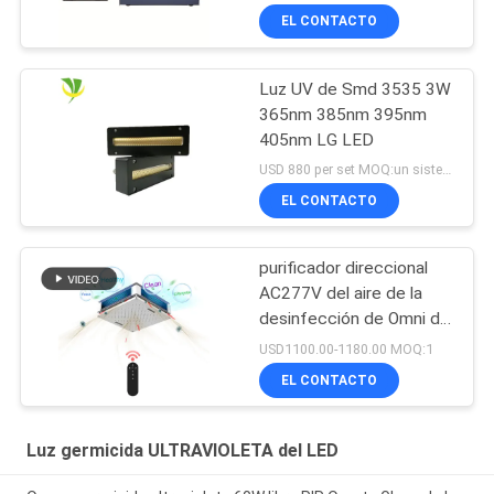
EL CONTACTO
Luz UV de Smd 3535 3W
365nm 385nm 395nm
405nm LG LED
USD 880 per set MOQ:un sistema
EL CONTACTO
purificador direccional
AC277V del aire de la
desinfección de Omni de
la lámpara
USD1100.00-1180.00 MOQ:1
ULTRAVIOLETA
EL CONTACTO
germicida 150W
Luz germicida ULTRAVIOLETA del LED