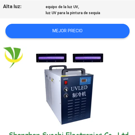
Alta luz:
,
CITA
equipo de la luz UV
luz UV para la pintura de sequía
MAPA
MEJOR PRECIO
DEL
SITIO
PRIVACY
POLICY