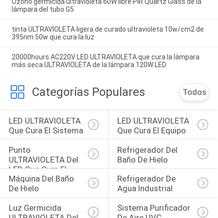
Ozono germicida ultravioleta 60W libre PIR Quartz Glass de la
lámpara del tubo G5
tinta ULTRAVIOLETA ligera de curado ultravioleta 10w/cm2 de
395nm 50w que cura la luz
20000hours AC220V LED ULTRAVIOLETA que cura la lámpara
más seca ULTRAVIOLETA de la lámpara 120W LED
Categorías Populares
Todos
LED ULTRAVIOLETA 
LED ULTRAVIOLETA 
Que Cura El Sistema
Que Cura El Equipo
Punto 
Refrigerador Del 
ULTRAVIOLETA Del 
Baño De Hielo
LED Que Cura El 
Máquina Del Baño 
Refrigerador De 
Sistema
De Hielo
Agua Industrial
Luz Germicida 
Sistema Purificador 
ULTRAVIOLETA Del 
De Aire UVC