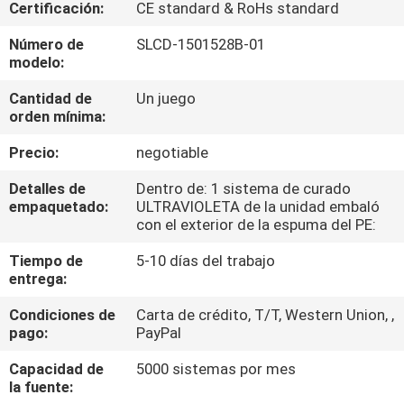
Certificación:
CE standard & RoHs standard
CONTROL
Número de
SLCD-1501528B-01
modelo:
DE
Cantidad de
Un juego
CALIDAD
orden mínima:
Precio:
negotiable
ÉNTRENOS
EN
Detalles de
Dentro de: 1 sistema de curado
empaquetado:
ULTRAVIOLETA de la unidad embaló
CONTACTO
con el exterior de la espuma del PE:
CON
Tiempo de
5-10 días del trabajo
entrega:
NOTICIAS
Condiciones de
Carta de crédito, T/T, Western Union, ,
pago:
PayPal
PIDA
Capacidad de
5000 sistemas por mes
la fuente:
UNA