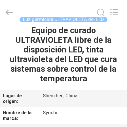
2026
Shenzhen
Syochi
Electronics
Co.,
Luz germicida ULTRAVIOLETA del LED
Ltd.
All
Equipo de curado
HOGAR
Rights
Reserved.
ULTRAVIOLETA libre de la
PRODUCTOS
disposición LED, tinta
ultravioleta del LED que cura
SOBRE
sistemas sobre control de la
NOSOTROS
temperatura
VIAJE
Lugar de
Shenzhen, China
origen:
DE
LA
Nombre de la
Syochi
marca:
FÁBRICA