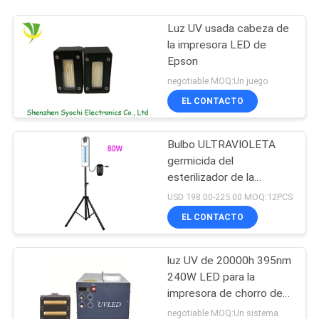
Luz UV usada cabeza de
la impresora LED de
Epson
negotiable MOQ:Un juego
EL CONTACTO
Bulbo ULTRAVIOLETA
germicida del
esterilizador de la
desinfección bactericida
USD 198.00-225.00 MOQ:12PCS
ULTRAVIOLETA-c
EL CONTACTO
portátil 254nm de la luz
UV
luz UV de 20000h 395nm
240W LED para la
impresora de chorro de
tinta Machine
negotiable MOQ:Un sistema