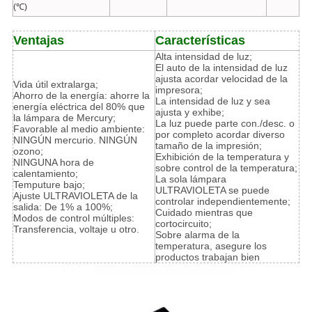
(℃)
Ventajas
Características
Alta intensidad de luz;
El auto de la intensidad de luz
ajusta acordar velocidad de la
Vida útil extralarga;
impresora;
Ahorro de la energía: ahorre la
La intensidad de luz y sea
energía eléctrica del 80% que
ajusta y exhibe;
la lámpara de Mercury;
La luz puede parte con./desc. o
Favorable al medio ambiente:
por completo acordar diverso
NINGÚN mercurio. NINGÚN
tamaño de la impresión;
ozono;
Exhibición de la temperatura y
NINGUNA hora de
sobre control de la temperatura;
calentamiento;
La sola lámpara
Temputure bajo;
ULTRAVIOLETA se puede
Ajuste ULTRAVIOLETA de la
controlar independientemente;
salida: De 1% a 100%;
Cuidado mientras que
Modos de control múltiples:
cortocircuito;
Transferencia, voltaje u otro.
Sobre alarma de la
temperatura, asegure los
productos trabajan bien