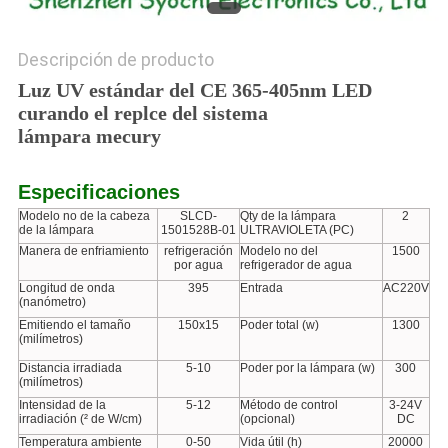
Descripción de producto
Luz UV estándar del CE 365-405nm LED
curando el replce del sistema
lámpara mecury
Especificaciones
Modelo no de la cabeza
SLCD-
Qty de la lámpara
2
de la lámpara
1501528B-01
ULTRAVIOLETA (PC)
Manera de enfriamiento
refrigeración
Modelo no del
1500
por agua
refrigerador de agua
Longitud de onda
395
Entrada
AC220V
(nanómetro)
Emitiendo el tamaño
150x15
Poder total (w)
1300
(milímetros)
Distancia irradiada
5-10
Poder por la lámpara (w)
300
(milímetros)
Intensidad de la
5-12
Método de control
3-24V
irradiación (² de W/cm)
(opcional)
DC
Temperatura ambiente
0-50
Vida útil (h)
20000