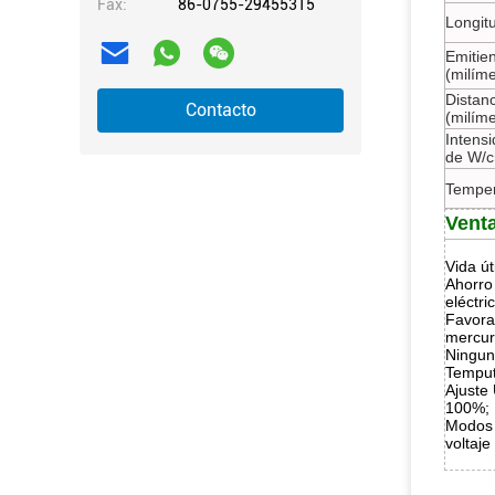
Fax:
86-0755-29455315
Longit
Emitie
(milíme
Distanc
Contacto
(milíme
Intensi
de W/
Temper
Vent
Vida út
Ahorro 
eléctr
Favora
mercur
Ningun
Temput
Ajuste
100%;
Modos d
voltaje