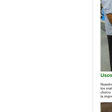
Uso
Nuestro
los mat
chorro 
la impr