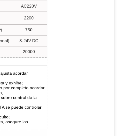
AC220V
2200
w)
750
onal)
3-24V DC
20000
 ajusta acordar
sta y exhibe;
 o por completo acordar
n;
 sobre control de la
A se puede controlar
uito;
a, asegure los