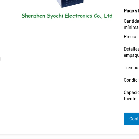
Pago y 
Cantida
mínima
Precio:
Detalle
empaqu
Tiempo 
Condici
Capacid
fuente:
Cont