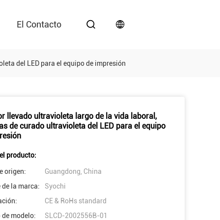
El Contacto
ioleta del LED para el equipo de impresión
 llevado ultravioleta largo de la vida laboral,
as de curado ultravioleta del LED para el equipo
resión
el producto:
e origen:
Guangdong, China
de la marca:
Syochi
ación:
CE & RoHs standard
 de modelo:
SLCD-2002556B-01