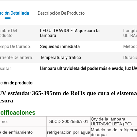
ación Detallada
Descripción De Producto
mbre Del
LED ULTRAVIOLETA que cura la
Longit
oducto:
lámpara
ULTRA
empo De Curado:
Sequedad inmediata
Método
rriente Delantera:
Temperatura y tráfico
Duraci
saltar:
lámpara ultravioleta del poder más elevado
,
luz UV
pción de producto
UV estándar 365-395nm de RoHs que cura el siste
esora
cificaciones
Qty de la lámpara
 no.
SLCD-2002556A-01
ULTRAVIOLETA (PC)
Modelo no del refrigera
 de enfriamiento
refrigeración por agua
de agua