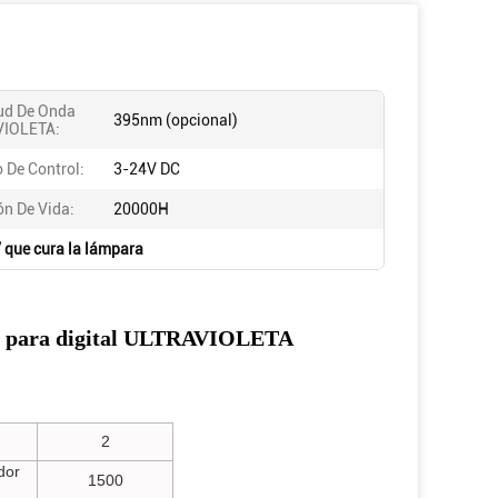
ud De Onda
395nm (opcional)
VIOLETA:
 De Control:
3-24V DC
ón De Vida:
20000H
 que cura la lámpara
ma para digital ULTRAVIOLETA
2
dor
1500