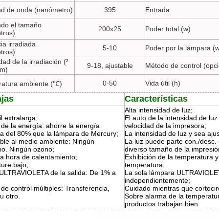
ud de onda (nanómetro)
395
Entrada
ndo el tamaño
200x25
Poder total (w)
tros)
ia irradiada
5-10
Poder por la lámpara (
tros)
dad de la irradiación (²
9-18, ajustable
Método de control (opci
cm)
0-50
Vida útil (h)
atura ambiente (℃)
ajas
Características
Alta intensidad de luz;
il extralarga;
El auto de la intensidad de luz
de la energía: ahorre la energía
velocidad de la impresora;
ica del 80% que la lámpara de Mercury;
La intensidad de luz y sea aju
ble al medio ambiente: Ningún
La luz puede parte con./desc.
io. Ningún ozono;
diverso tamaño de la impresió
a hora de calentamiento;
Exhibición de la temperatura y
ure bajo;
temperatura;
 ULTRAVIOLETA de la salida: De 1% a
La sola lámpara ULTRAVIOLET
independientemente;
e control múltiples: Transferencia,
Cuidado mientras que cortocirc
 u otro.
Sobre alarma de la temperatur
productos trabajan bien.