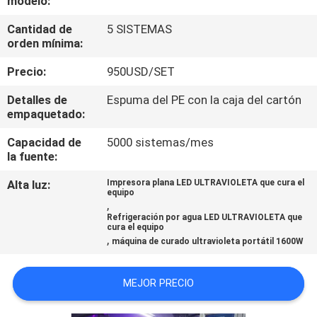
modelo:
Cantidad de
5 SISTEMAS
CONTROL
orden mínima:
DE
Precio:
950USD/SET
CALIDAD
Detalles de
Espuma del PE con la caja del cartón
empaquetado:
ÉNTRENOS
Capacidad de
5000 sistemas/mes
EN
la fuente:
CONTACTO
Alta luz:
Impresora plana LED ULTRAVIOLETA que cura el
equipo
CON
,
Refrigeración por agua LED ULTRAVIOLETA que
cura el equipo
,
NOTICIAS
máquina de curado ultravioleta portátil 1600W
MEJOR PRECIO
PIDA
UNA