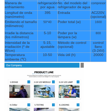
Manera de
refrigeración
No. del modelo del
compresor
enfriamiento
por agua
refrigerador de agua
Longitud de onda
395
Entrada
AC220V,
(nanómetro)
(opcional)
Emitiendo el tamaño
Poder total (w)
50*40
1600
(milímetros)
Irradie la distancia
5-10
Poder por la
800
(los milímetros)
lámpara (w)
Intensidad de la
5-15,
Método de control
control
irradiación (² de
ajustable
(opcional)
llano
W/cm)
(3-24V)
Temperatura
10-50
Vida útil (h)
20000
ambiente (℃)