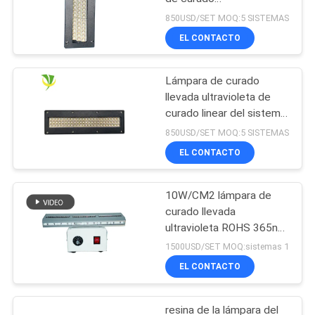
ULTRAVIOLETA
850USD/SET MOQ:5 SISTEMAS
refrigerado por agua
EL CONTACTO
seguro de la
refrigeración por agua
LED para la máquina de
Lámpara de curado
impresión en offset
llevada ultravioleta de
curado linear del sistema
365nm 395nm 405nm de
850USD/SET MOQ:5 SISTEMAS
Shenzhen 1200w
EL CONTACTO
10W/CM2 lámpara de
curado llevada
ultravioleta ROHS 365nm
para la capa de la resina
1500USD/SET MOQ:sistemas 1
EL CONTACTO
resina de la lámpara del