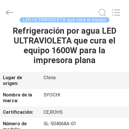
2026
Shenzhen
Syochi
Electronics
Co.,
LED ULTRAVIOLETA que cura el equipo
Ltd.
All
Refrigeración por agua LED
HOGAR
Rights
Reserved.
ULTRAVIOLETA que cura el
PRODUCTOS
equipo 1600W para la
impresora plana
SOBRE
NOSOTROS
Lugar de
China
origen:
VIAJE
Nombre de la
SYOCHI
marca:
DE
Certificación:
CE,ROHS
LA
FÁBRICA
Número de
SL-504068A-01