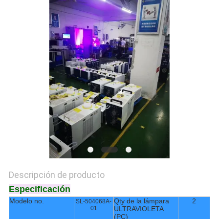
CITA
MAPA
DEL
SITIO
PRIVACY
POLICY
Descripción de producto
Especificación
Modelo no.
Qty de la lámpara
2
SL-504068A-
01
ULTRAVIOLETA
(PC)