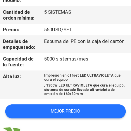
modelo:
Cantidad de
5 SISTEMAS
CONTROL
orden mínima:
DE
Precio:
550USD/SET
CALIDAD
Detalles de
Espuma del PE con la caja del cartón
empaquetado:
ÉNTRENOS
Capacidad de
5000 sistemas/mes
EN
la fuente:
CONTACTO
Alta luz:
Impresión en offset LED ULTRAVIOLETA que
cura el equipo
CON
,
,
1300W LED ULTRAVIOLETA que cura el equipo
sistema de curado llevado ultravioleta de
emisión de 160x30m m
NOTICIAS
MEJOR PRECIO
PIDA
UNA