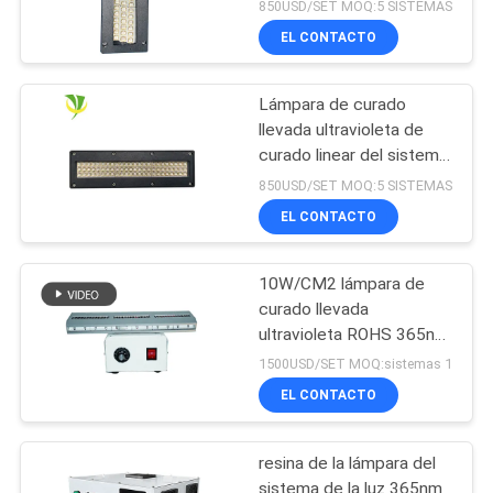
ULTRAVIOLETA
850USD/SET MOQ:5 SISTEMAS
refrigerado por agua
EL CONTACTO
seguro de la
refrigeración por agua
LED para la máquina de
Lámpara de curado
impresión en offset
llevada ultravioleta de
curado linear del sistema
365nm 395nm 405nm de
850USD/SET MOQ:5 SISTEMAS
Shenzhen 1200w
EL CONTACTO
10W/CM2 lámpara de
curado llevada
ultravioleta ROHS 365nm
para la capa de la resina
1500USD/SET MOQ:sistemas 1
EL CONTACTO
resina de la lámpara del
sistema de la luz 365nm