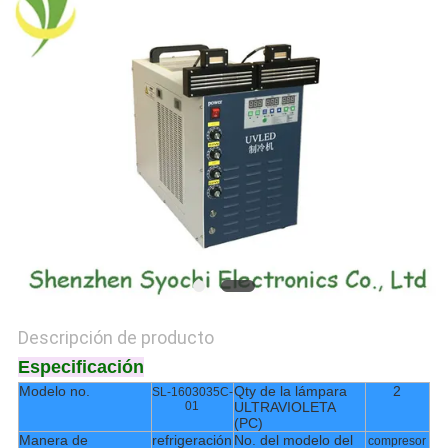
CITA
MAPA
DEL
SITIO
PRIVACY
POLICY
Descripción de producto
Especificación
Modelo no.
Qty de la lámpara
2
SL-1603035C-
01
ULTRAVIOLETA
(PC)
Manera de
refrigeración
No. del modelo del
compresor