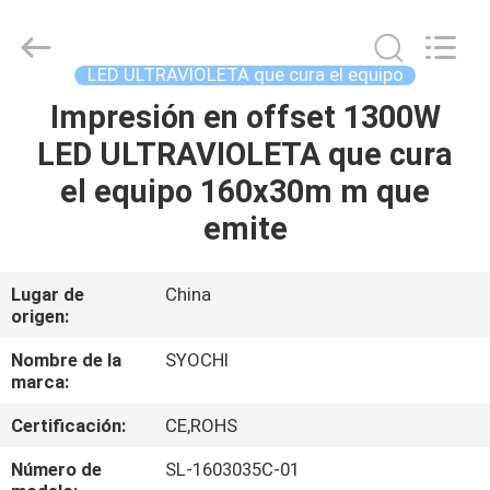
2026
Shenzhen
Syochi
Electronics
Co.,
LED ULTRAVIOLETA que cura el equipo
Ltd.
All
Impresión en offset 1300W
HOGAR
Rights
Reserved.
LED ULTRAVIOLETA que cura
PRODUCTOS
el equipo 160x30m m que
emite
SOBRE
NOSOTROS
Lugar de
China
origen:
VIAJE
Nombre de la
SYOCHI
marca:
DE
Certificación:
CE,ROHS
LA
FÁBRICA
Número de
SL-1603035C-01