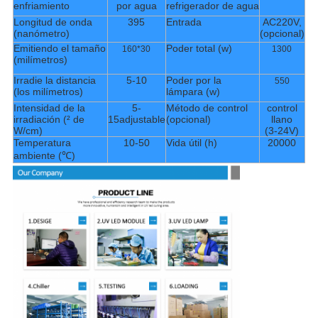
enfriamiento
por agua
refrigerador de agua
Longitud de onda
395
Entrada
AC220V,
(nanómetro)
(opcional)
Emitiendo el tamaño
Poder total (w)
160*30
1300
(milímetros)
Irradie la distancia
5-10
Poder por la
550
(los milímetros)
lámpara (w)
Intensidad de la
5-
Método de control
control
irradiación (² de
15adjustable
(opcional)
llano
W/cm)
(3-24V)
Temperatura
10-50
Vida útil (h)
20000
ambiente (℃)