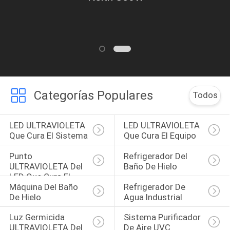
asombrosamente!
Categorías Populares
Todos
LED ULTRAVIOLETA 
LED ULTRAVIOLETA 
Que Cura El Sistema
Que Cura El Equipo
Punto 
Refrigerador Del 
ULTRAVIOLETA Del 
Baño De Hielo
LED Que Cura El 
Máquina Del Baño 
Refrigerador De 
Sistema
De Hielo
Agua Industrial
Luz Germicida 
Sistema Purificador 
ULTRAVIOLETA Del 
De Aire UVC