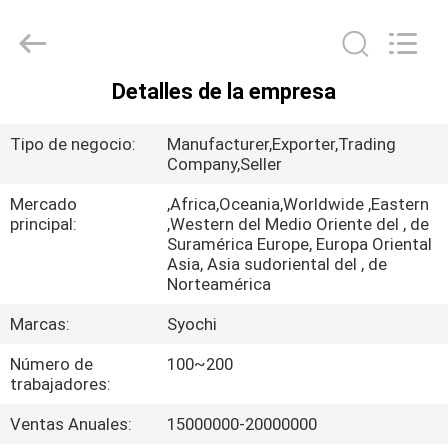
2026
Shenzhen
Syochi
Electronics
Co.,
Ltd.
Detalles de la empresa
All
HOGAR
Rights
Reserved.
Tipo de negocio:
Manufacturer,Exporter,Trading
PRODUCTOS
Company,Seller
Mercado
,Africa,Oceania,Worldwide ,Eastern
principal:
,Western del Medio Oriente del , de
SOBRE
Suramérica Europe, Europa Oriental
NOSOTROS
Asia, Asia sudoriental del , de
Norteamérica
Marcas:
Syochi
VIAJE
DE
Número de
100~200
trabajadores:
LA
Ventas Anuales:
15000000-20000000
FÁBRICA