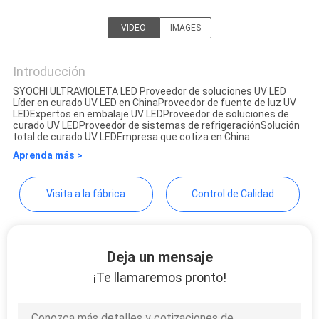
CITA
VIDEO
IMAGES
Shenzhen Syochi Electronics
MAPA
Co., Ltd
Introducción
DEL
SYOCHI ULTRAVIOLETA LED Proveedor de soluciones UV LED
Líder en curado UV LED en ChinaProveedor de fuente de luz UV
SITIO
LEDExpertos en embalaje UV LEDProveedor de soluciones de
curado UV LEDProveedor de sistemas de refrigeraciónSolución
total de curado UV LEDEmpresa que cotiza en China
Aprenda más >
PRIVACY
POLICY
Visita a la fábrica
Control de Calidad
Deja un mensaje
¡Te llamaremos pronto!