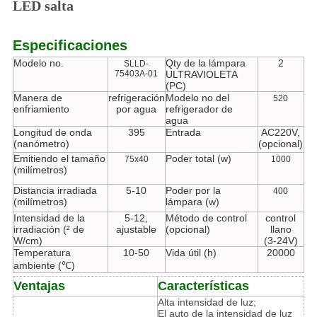
LED salta
Especificaciones
Modelo no.
Qty de la lámpara
2
SLLD-
75403A-01
ULTRAVIOLETA
(PC)
Manera de
refrigeración
Modelo no del
520
enfriamiento
por agua
refrigerador de
agua
Longitud de onda
395
Entrada
AC220V,
(nanómetro)
(opcional)
Emitiendo el tamaño
Poder total (w)
75x40
1000
(milímetros)
Distancia irradiada
5-10
Poder por la
400
(milímetros)
lámpara (w)
Intensidad de la
5-12,
Método de control
control
irradiación (² de
ajustable
(opcional)
llano
W/cm)
(3-24V)
Temperatura
10-50
Vida útil (h)
20000
ambiente (℃)
Ventajas
Características
Alta intensidad de luz;
El auto de la intensidad de luz