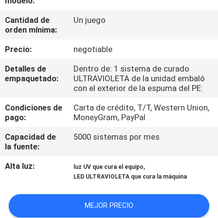
modelo:
Cantidad de
Un juego
CONTROL
orden mínima:
DE
Precio:
negotiable
CALIDAD
Detalles de
Dentro de: 1 sistema de curado
empaquetado:
ULTRAVIOLETA de la unidad embaló
ÉNTRENOS
con el exterior de la espuma del PE:
EN
Condiciones de
Carta de crédito, T/T, Western Union,
pago:
MoneyGram, PayPal
CONTACTO
CON
Capacidad de
5000 sistemas por mes
la fuente:
NOTICIAS
Alta luz:
,
luz UV que cura el equipo
LED ULTRAVIOLETA que cura la máquina
PIDA
MEJOR PRECIO
UNA