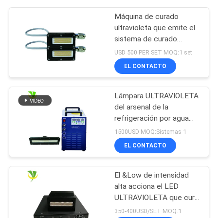
Máquina de curado
ultravioleta que emite el
sistema de curado
llevado ultravioleta del
USD 500 PER SET MOQ:1 set
poder más elevado de la
EL CONTACTO
longitud de onda 395nm
del tamaño 50x20
milímetro
Lámpara ULTRAVIOLETA
del arsenal de la
refrigeración por agua
180*15m m 15W/CM2
1500USD MOQ:Sistemas 1
395nm LED
EL CONTACTO
El &Low de intensidad
alta acciona el LED
ULTRAVIOLETA que cura
el secador
350-400USD/SET MOQ:1