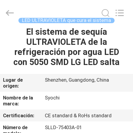
2026
Shenzhen
Syochi
Electronics
Co.,
LED ULTRAVIOLETA que cura el sistema
Ltd.
All
El sistema de sequía
HOGAR
Rights
Reserved.
ULTRAVIOLETA de la
PRODUCTOS
refrigeración por agua LED
con 5050 SMD LG LED salta
SOBRE
NOSOTROS
Lugar de
Shenzhen, Guangdong, China
origen:
VIAJE
Nombre de la
Syochi
marca:
DE
Certificación:
CE standard & RoHs standard
LA
FÁBRICA
Número de
SLLD-75403A-01