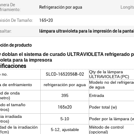
nera De
Refrigeración por agua
Longit
friamiento:
isión De Tamaño:
165*20
saltar:
lámpara ultravioleta para la impresión de la panta
pción de producto
 doblan el sistema de curado ULTRAVIOLETA refrigerado po
ioleta para la impresora
ificaciones
Qty de la lámpara
 no.
SLCD-1652056B-02
ULTRAVIOLETA (PC)
Modelo no del refrigera
 de enfriamiento
refrigeración por agua
de agua
ud de onda
395
Entrada
etro)
ndo el tamaño
165x20
Poder total (w)
tros)
ia irradiada
5-10
Poder por la lámpara (
tros)
dad de la irradiación
Método de control
5-12, ajustable
W/cm)
(opcional)