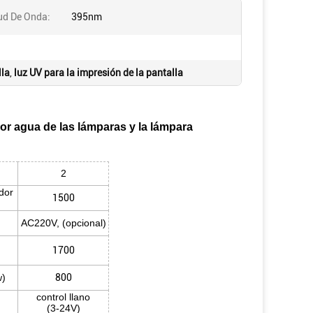
ud De Onda:
395nm
lla
,
luz UV para la impresión de la pantalla
r agua de las lámparas y la lámpara
2
dor
1500
AC220V, (opcional)
1700
w)
800
control llano
(3-24V)