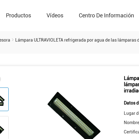
Productos
Vídeos
Centro De Información
esora
Lámpara ULTRAVIOLETA refrigerada por agua de las lámparas dobl
Lámpar
lámpar
irradi
Datos d
Lugar d
Nombre 
Certific