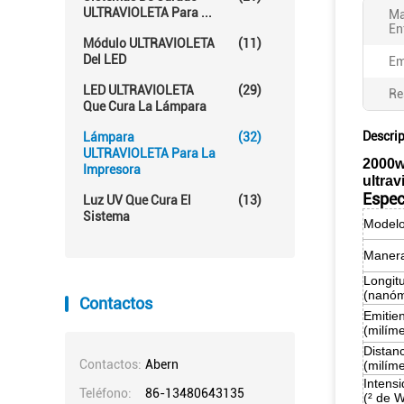
ULTRAVIOLETA Para ...
Ma
En
Módulo ULTRAVIOLETA
(11)
Del LED
Em
LED ULTRAVIOLETA
(29)
Re
Que Cura La Lámpara
Descri
Lámpara
(32)
ULTRAVIOLETA Para La
2000w
Impresora
ultrav
Espec
Luz UV Que Cura El
(13)
Sistema
Modelo
Manera
Longit
(nanóm
Contactos
Emitie
(milíme
Distanc
Contactos:
Abern
(milíme
Intensi
Teléfono:
86-13480643135
(² de 