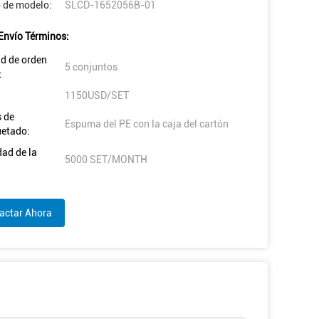
 de modelo:
SLCD-1652056B-01
Envío Términos:
d de orden
5 conjuntos
:
1150USD/SET
s de
Espuma del PE con la caja del cartón
etado:
ad de la
5000 SET/MONTH
actar Ahora