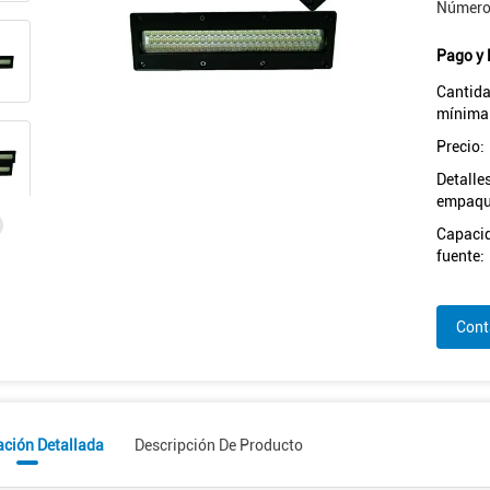
Número
Pago y 
Cantida
mínima
Precio:
Detalle
empaqu
Capacid
fuente:
Cont
ación Detallada
Descripción De Producto