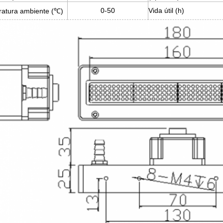
0-50
Vida útil (h)
atura ambiente (℃)