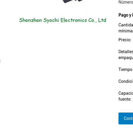
Número
Pago y 
Cantida
mínima
Precio:
Detalle
empaqu
Tiempo 
Condici
Capacid
fuente:
Cont