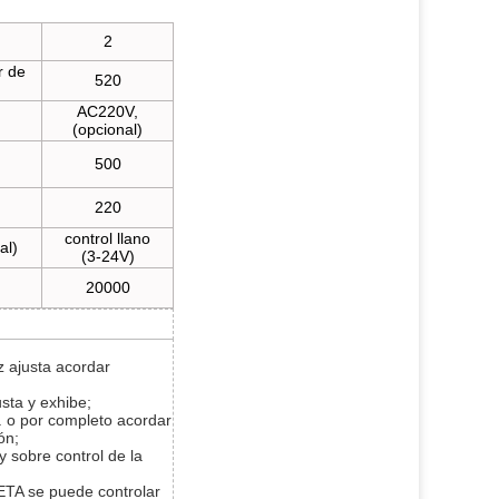
2
r de
520
AC220V,
(opcional)
500
220
control llano
al)
(3-24V)
20000
z ajusta acordar
usta y exhibe;
. o por completo acordar
ón;
y sobre control de la
TA se puede controlar