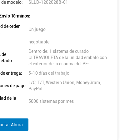
 de modelo:
SLLD-1202028B-01
Envío Términos:
d de orden
Un juego
:
negotiable
Dentro de: 1 sistema de curado
s de
ULTRAVIOLETA de la unidad embaló con
etado:
el exterior de la espuma del PE:
de entrega:
5-10 días del trabajo
L/C, T/T, Western Union, MoneyGram,
ones de pago:
PayPal
ad de la
5000 sistemas por mes
actar Ahora