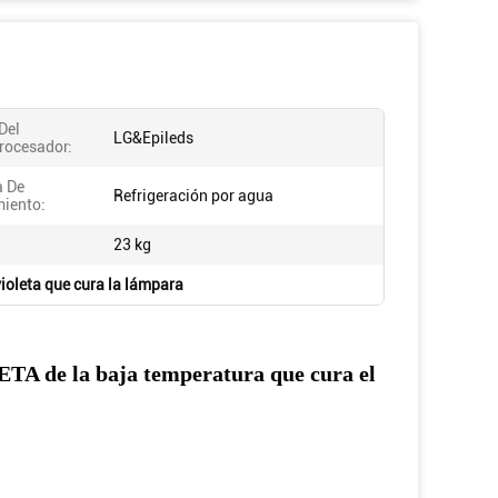
Del
LG&Epileds
rocesador:
 De
Refrigeración por agua
miento:
23 kg
violeta que cura la lámpara
de la baja temperatura que cura el