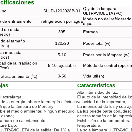
cificaciones
Qty de la lámpara
 no.
SLLD-1202028B-01
ULTRAVIOLETA (PC)
Modelo no del refrigerado
 de enfriamiento
refrigeración por agua
agua
ud de onda
395
Entrada
etro)
ndo el tamaño
120x20
Poder total (w)
tros)
ia irradiada
5-10
Poder por la lámpara (w)
tros)
dad de la irradiación
5-10, ajustable
Método de control (opcion
W/cm)
0-50
Vida útil (h)
atura ambiente (℃)
ajas
Características
Alta intensidad de luz;
il extralarga;
El auto de la intensidad de lu
de la energía: ahorre la energía eléctrica
velocidad de la impresora;
% que la lámpara de Mercury;
La intensidad de luz y sea aj
ble al medio ambiente: Ningún mercurio.
La luz puede parte con./desc
 ozono;
diverso tamaño de la impresi
a hora de calentamiento;
Exhibición de la temperatura 
ure bajo;
temperatura;
 ULTRAVIOLETA de la salida: De 1% a
La sola lámpara ULTRAVIOLE