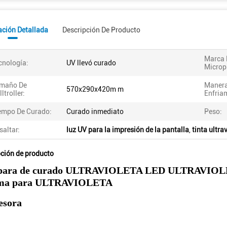
ación Detallada
Descripción De Producto
Marca 
cnología:
UV llevó curado
Microp
maño De
Manera
570x290x420m m
ltroller:
Enfria
empo De Curado:
Curado inmediato
Peso:
saltar:
luz UV para la impresión de la pantalla
,
tinta ultra
pción de producto
ara de curado ULTRAVIOLETA LED ULTRAVIOLETA 
ema para ULTRAVIOLETA
esora