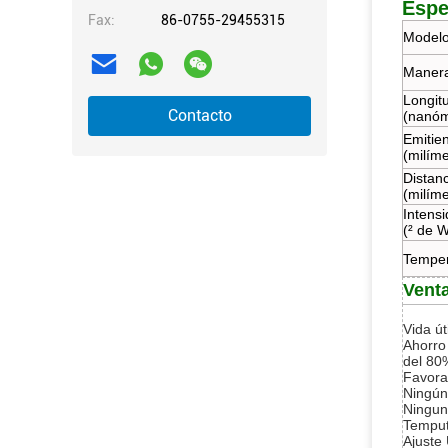
Espe
Fax:
86-0755-29455315
Modelo
Manera
Longit
Contacto
(nanóm
Emitie
(milíme
Distanc
(milíme
Intensi
(² de 
Temper
Vent
Vida út
Ahorro 
del 80
Favora
Ningún
Ningun
Temput
Ajuste