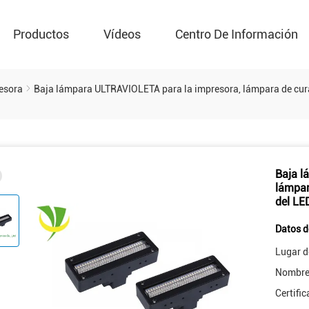
Productos
Vídeos
Centro De Información
esora
Baja lámpara ULTRAVIOLETA para la impresora, lámpara de cura
Baja l
lámpar
del L
Datos d
Lugar d
Nombre 
Certific